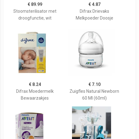
€ 89.99
€ 4.87
Stoomsterilisator met
Difrax Drievaks
droogfunctie, wit
Melkpoeder Doosje
€ 8.24
€ 7.10
Difrax Moedermelk
Zuigfles Natural Newborn
Bewaarzakjes
60 Ml (60ml)