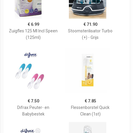
€ 6.99
€ 71.90
Zuigfles 125 Ml Incl Speen
Stoomsterilisator Turbo
(125ml)
(+) - Grijs
€ 7.50
€ 7.85
Difrax Peuter- en
Flessenborstel Quick
Babybestek
Clean (1st)