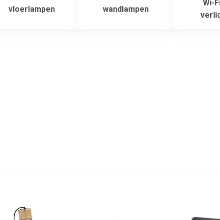
Wi-F
vloerlampen
wandlampen
verli