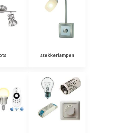
ots
stekkerlampen