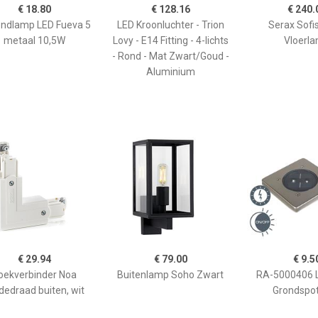
€ 18.80
€ 128.16
€ 240.
ondlamp LED Fueva 5
LED Kroonluchter - Trion
Serax Sofis
metaal 10,5W
Lovy - E14 Fitting - 4-lichts
Vloerl
- Rond - Mat Zwart/Goud -
Aluminium
€ 29.94
€ 79.00
€ 9.5
oekverbinder Noa
Buitenlamp Soho Zwart
RA-5000406 L
dedraad buiten, wit
Grondspo