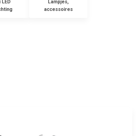
i LED
Lampjes,
chting
accessoires