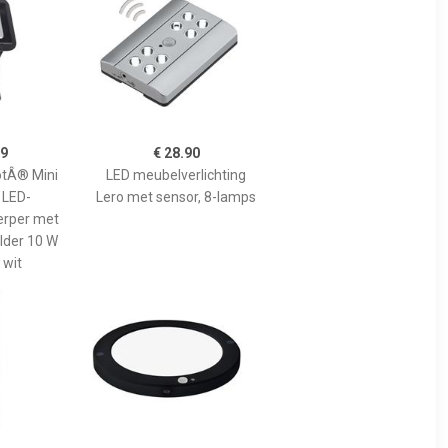
99
€ 28.90
otÂ® Mini
LED meubelverlichting
LED-
Lero met sensor, 8-lamps
erper met
der 10 W
 wit