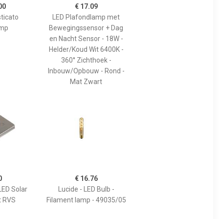
00
€ 17.09
ticato
LED Plafondlamp met
amp
Bewegingssensor + Dag
en Nacht Sensor - 18W -
Helder/Koud Wit 6400K -
360° Zichthoek -
Inbouw/Opbouw - Rond -
Mat Zwart
0
€ 16.76
ED Solar
Lucide - LED Bulb -
t RVS
Filament lamp - 49035/05