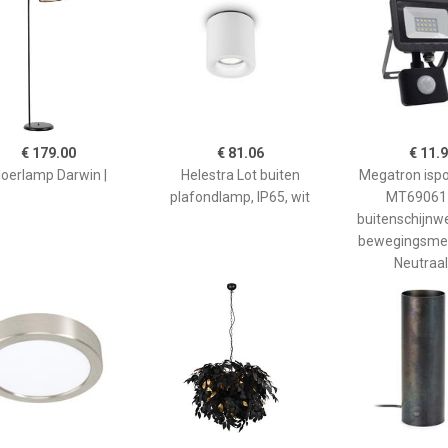
€ 179.00
€ 81.06
€ 11.
loerlamp Darwin |
Helestra Lot buiten
Megatron isp
plafondlamp, IP65, wit
MT69061 
buitenschijnw
bewegingsmel
Neutraal