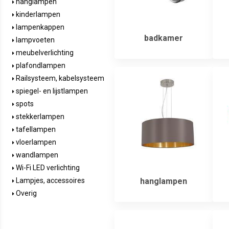
hanglampen
kinderlampen
lampenkappen
badkamer
lampvoeten
meubelverlichting
plafondlampen
Railsysteem, kabelsysteem
spiegel- en lijstlampen
spots
stekkerlampen
tafellampen
vloerlampen
wandlampen
Wi-Fi LED verlichting
hanglampen
Lampjes, accessoires
Overig