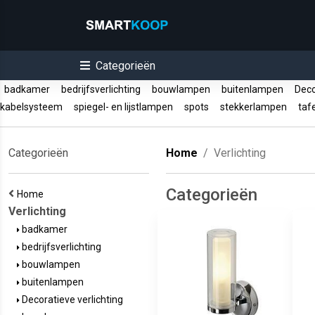
Categorieën
badkamer
bedrijfsverlichting
bouwlampen
buitenlampen
Decor
kabelsysteem
spiegel- en lijstlampen
spots
stekkerlampen
taf
Categorieën
Home
Verlichting
Categorieën
Home
Verlichting
badkamer
bedrijfsverlichting
bouwlampen
buitenlampen
Decoratieve verlichting