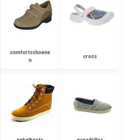
comfortschoene
crocs
n
enkelboots
espadrilles