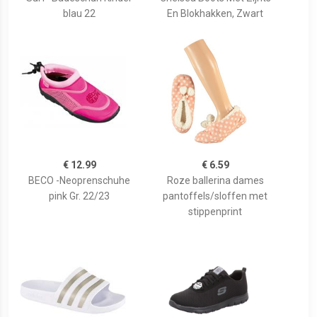
blau 22
En Blokhakken, Zwart
€ 12.99
€ 6.59
BECO -Neoprenschuhe
Roze ballerina dames
pink Gr. 22/23
pantoffels/sloffen met
stippenprint