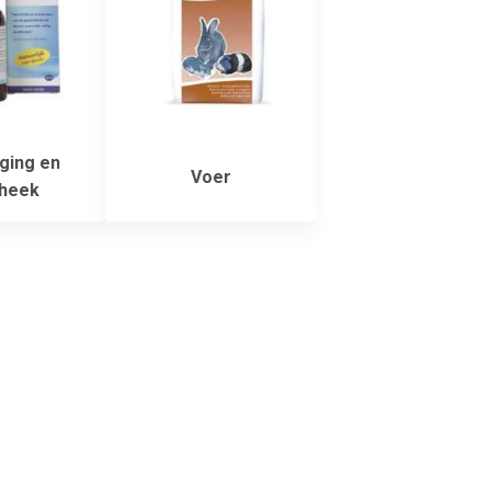
ging en
Voer
heek