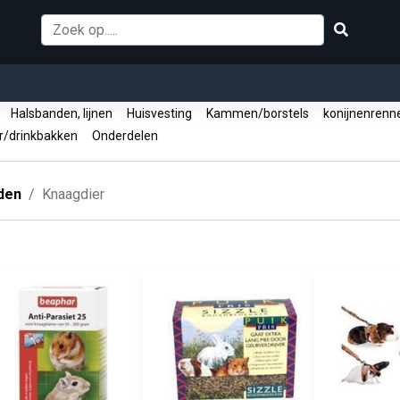
g
Halsbanden, lijnen
Huisvesting
Kammen/borstels
konijnenren
/drinkbakken
Onderdelen
den
Knaagdier