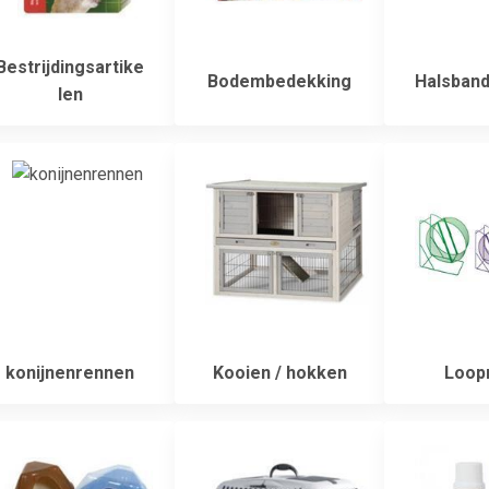
Bestrijdingsartike
Bodembedekking
Halsbande
len
konijnenrennen
Kooien / hokken
Loop