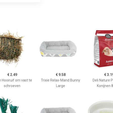
€ 2.49
€ 9.58
€ 3.1
e Hooiruif om vast te
Trixie Relax-Mand Bunny
Deli Nature
schroeven
Large
Konijnen 