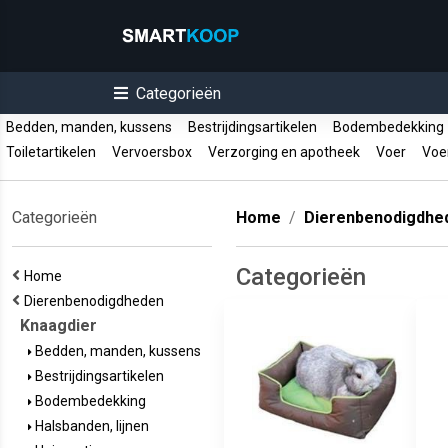
Categorieën
Bedden, manden, kussens
Bestrijdingsartikelen
Bodembedekkin
Toiletartikelen
Vervoersbox
Verzorging en apotheek
Voer
Voer
Categorieën
Home
Dierenbenodigdhe
Categorieën
Home
Dierenbenodigdheden
Knaagdier
Bedden, manden, kussens
Bestrijdingsartikelen
Bodembedekking
Halsbanden, lijnen