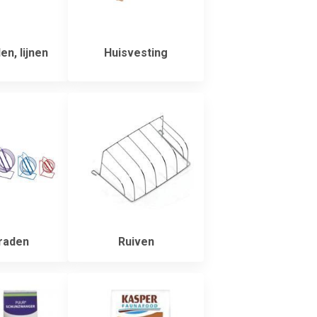
n, lijnen
Huisvesting
raden
Ruiven