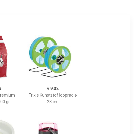
9
€ 9.32
 Premium
Trixie Kunststof looprad ø
800 gr
28 cm