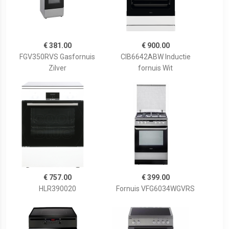
€ 381.00
€ 900.00
FGV350RVS Gasfornuis
CIB6642ABW Inductie
Zilver
fornuis Wit
€ 757.00
€ 399.00
HLR390020
Fornuis VFG6034WGVRS