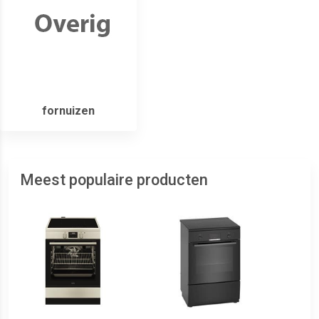
fornuizen
Meest populaire producten