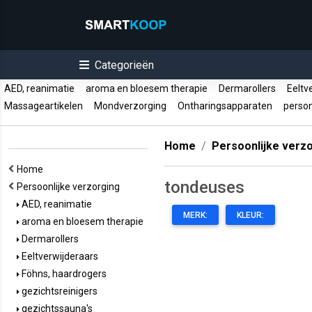
Categorieën
AED, reanimatie
aroma en bloesem therapie
Dermarollers
Eeltv
Massageartikelen
Mondverzorging
Ontharingsapparaten
perso
Home
Persoonlijke verz
Home
tondeuses
Persoonlijke verzorging
AED, reanimatie
MERK:
KLEUR:
aroma en bloesem therapie
Dermarollers
Eeltverwijderaars
Föhns, haardrogers
gezichtsreinigers
gezichtssauna's