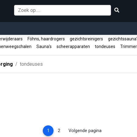
erwijderaars
Föhns, haardrogers
gezichtsreinigers
gezichtssauna
nenweegschalen
Sauna's
scheerapparaten
tondeuses
Trimme
orging
tondeuses
(current)
1
2
Volgende pagina