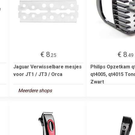
€ 8
€ 8
.25
.49
Jaguar Verwisselbare mesjes
Philips Opzetkam q
voor JT1 / JT3 / Orca
qt4005, qt4015 To
Zwart
Meerdere shops