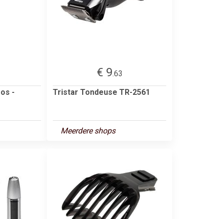
€ 9
.63
os -
Tristar Tondeuse TR-2561
Meerdere shops