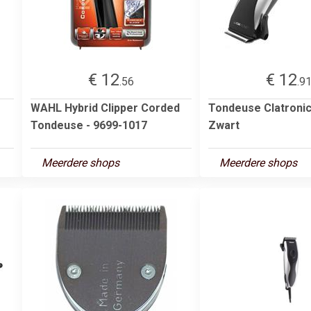
€ 12
€ 12
.56
.9
WAHL Hybrid Clipper Corded
Tondeuse Clatroni
Tondeuse - 9699-1017
Zwart
Meerdere shops
Meerdere shops