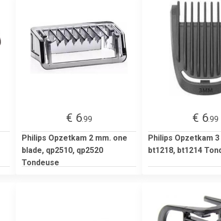
€ 6
€ 6
.99
.99
Philips Opzetkam 2 mm. one
Philips Opzetkam 
blade, qp2510, qp2520
bt1218, bt1214 To
Tondeuse