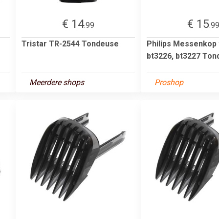
€ 14
€ 15
.99
.9
Tristar TR-2544 Tondeuse
Philips Messenkop
bt3226, bt3227 To
Meerdere shops
Proshop