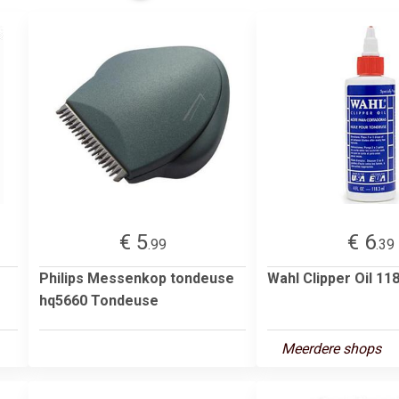
€ 5
€ 6
.99
.39
Philips Messenkop tondeuse
Wahl Clipper Oil 11
hq5660 Tondeuse
Meerdere shops