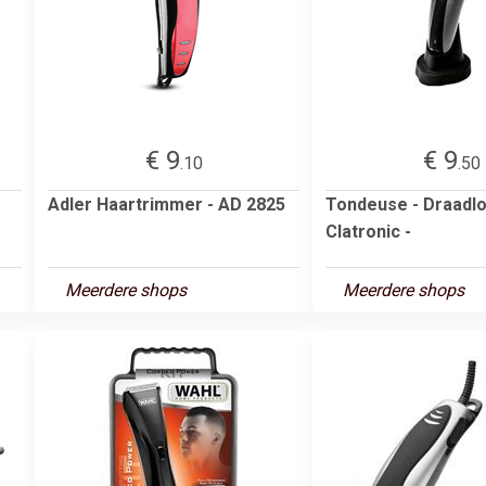
€ 9
€ 9
.10
.50
Adler Haartrimmer - AD 2825
Tondeuse - Draadlo
Clatronic -
Meerdere shops
Meerdere shops