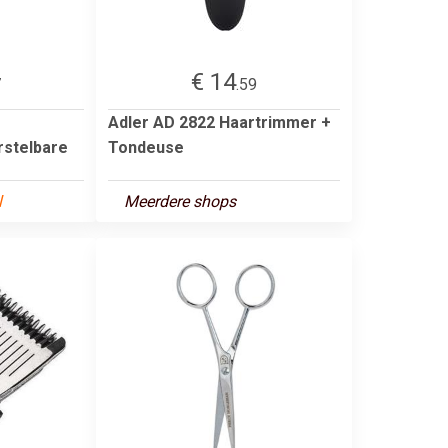
€ 14
7
.59
Adler AD 2822 Haartrimmer +
stelbare
Tondeuse
l
Meerdere shops