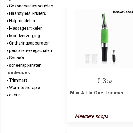
Gezondheidsproducten
Haarstylers, krullers
Hulpmiddelen
Massageartikelen
Mondverzorging
Ontharingsapparaten
personenweegschalen
Sauna's
scheerapparaten
tondeuses
€ 3
Trimmers
.52
Warmtetherapie
Max-All-In-One Trimmer
overig
Meerdere shops