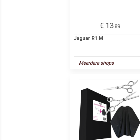
€ 13
.89
Jaguar R1 M
Meerdere shops