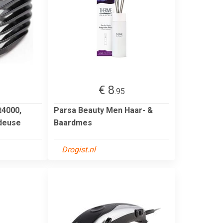
€ 8
.95
t4000,
Parsa Beauty Men Haar- &
ndeuse
Baardmes
Drogist.nl