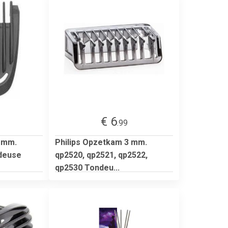
€ 6
.99
3 mm.
Philips Opzetkam 3 mm.
ndeuse
qp2520, qp2521, qp2522,
qp2530 Tondeu...