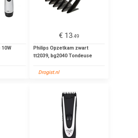
€ 13
1
.49
c 10W
Philips Opzetkam zwart
tt2039, bg2040 Tondeuse
Drogist.nl