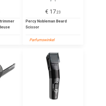
€ 17
9
.23
 trimmer
Percy Nobleman Beard
ndeuse
Scissor
Parfumswinkel