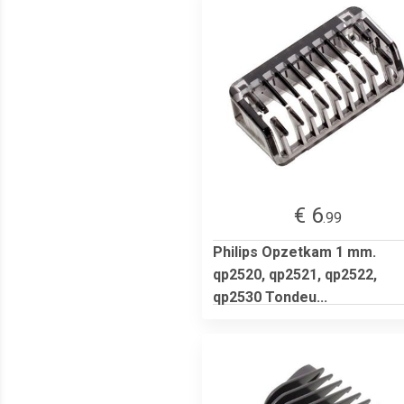
€ 6
.99
Philips Opzetkam 1 mm.
qp2520, qp2521, qp2522,
qp2530 Tondeu...