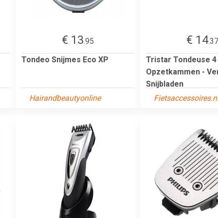
€ 13
€ 14
.95
.3
Tondeo Snijmes Eco XP
Tristar Tondeuse 4
Opzetkammen - Ver
Snijbladen
Hairandbeautyonline
Fietsaccessoires.n