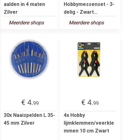
aalden in 4 maten
Hobbymessenset - 3-
Zilver
delig - Zwart...
Meerdere shops
Meerdere shops
€ 4.
€ 4.
99
99
30x Naaispelden L 35-
4x Hobby
45 mm Zilver
lijmklemmen/veerkle
mmen 10 cm Zwart