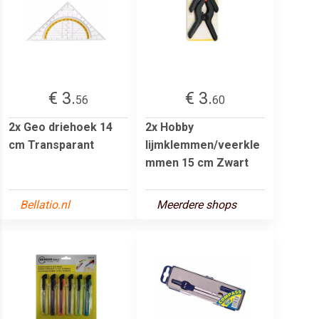
€ 3.
€ 3.
56
60
2x Geo driehoek 14
2x Hobby
cm Transparant
lijmklemmen/veerkle
mmen 15 cm Zwart
Bellatio.nl
Meerdere shops