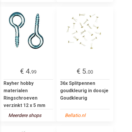
€ 4.
€ 5.
99
00
Rayher hobby
36x Splitpennen
materialen
goudkleurig in doosje
Ringschroeven
Goudkleurig
verzinkt 12 x 5 mm
Meerdere shops
Bellatio.nl