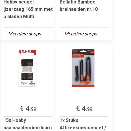
Hobby beugel
Bellatio Bamboe
ijzerzaag 165 mm met
breinaalden nr.10
5 bladen Multi
Meerdere shops
Meerdere shops
€ 4.
€ 4.
99
99
15x Hobby
1x Stuks
naainaalden/borduurn
Afbreekmessenset /