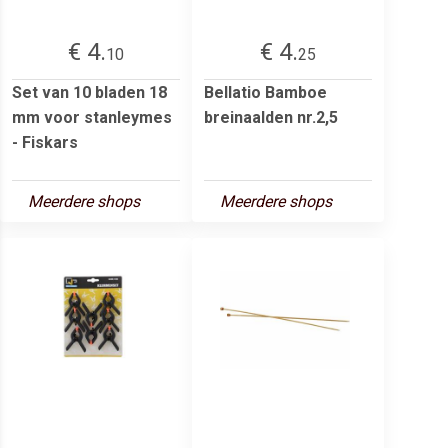
€ 4.
€ 4.
10
25
Set van 10 bladen 18
Bellatio Bamboe
mm voor stanleymes
breinaalden nr.2,5
- Fiskars
Meerdere shops
Meerdere shops