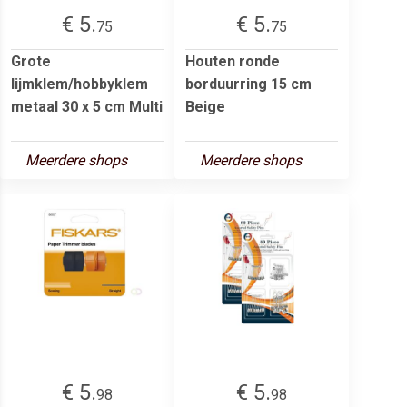
€ 5.
€ 5.
75
75
Grote
Houten ronde
lijmklem/hobbyklem
borduurring 15 cm
metaal 30 x 5 cm Multi
Beige
Meerdere shops
Meerdere shops
€ 5.
€ 5.
98
98