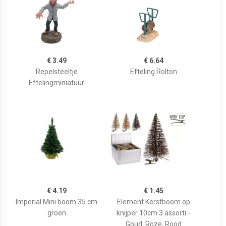
€ 3.49
€ 6.64
Repelsteeltje
Efteling Rolton
Eftelingminiatuur
€ 4.19
€ 1.45
Imperial Mini boom 35 cm
Element Kerstboom op
groen
knijper 10cm 3 assorti -
Goud, Roze, Rood