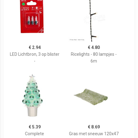
€ 2.94
€ 4.80
LED Lichtbron, 3 op blister
Ricelights - 80 lampjes -
-
6m
€ 5.39
€ 8.69
Complete
Gras met sneeuw 120x47