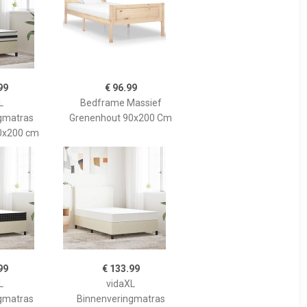
99
€ 96.99
L
Bedframe Massief
gmatras
Grenenhout 90x200 Cm
0x200 cm
99
€ 133.99
L
vidaXL
gmatras
Binnenveringmatras