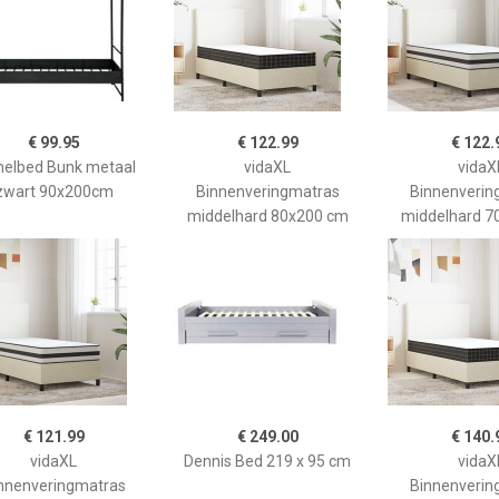
€ 99.95
€ 122.99
€ 122.
elbed Bunk metaal
vidaXL
vidaX
zwart 90x200cm
Binnenveringmatras
Binnenverin
middelhard 80x200 cm
middelhard 7
€ 121.99
€ 249.00
€ 140.
vidaXL
Dennis Bed 219 x 95 cm
vidaX
nnenveringmatras
Binnenverin