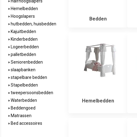
Halfhoogslapers
Hemelbedden
Hoogslapers
Bedden
hutbedden, huisbedden
Kajuitbedden
Kinderbedden
Logeerbedden
palletbedden
Seniorenbedden
slaapbanken
stapelbare bedden
Stapelbedden
tweepersoonsbedden
Hemelbedden
Waterbedden
Beddengoed
Matrassen
Bed accessoires