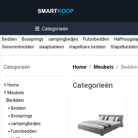
Categorieën
Bedden
Boxsprings
campingbedjes
Futonbedden
Halfhoogsl
Seniorenbedden
slaapbanken
stapelbare bedden
Stapelbedde
Categorieën
Home
Meubels
Bedden
Categorieën
Home
Meubels
Bedden
Bedden
Boxsprings
campingbedjes
Futonbedden