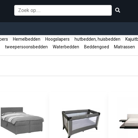
apers
Hemelbedden
Hoogslapers
hutbedden, huisbedden
Kajui
n
tweepersoonsbedden
Waterbedden
Beddengoed
Matrassen