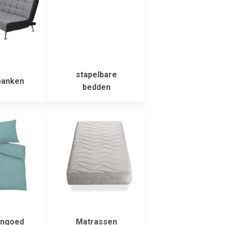
stapelbare
banken
bedden
ngoed
Matrassen