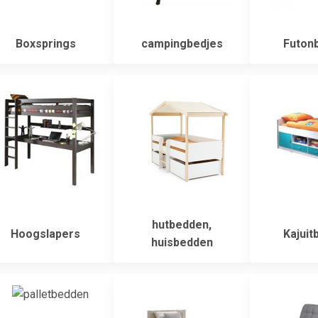
Boxsprings
campingbedjes
Futon
hutbedden,
Hoogslapers
Kajuit
huisbedden