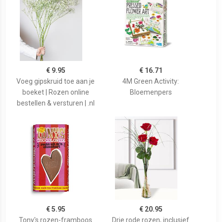
€ 9.95
€ 16.71
Voeg gipskruid toe aan je
4M Green Activity:
boeket | Rozen online
Bloemenpers
bestellen & versturen | .nl
€ 5.95
€ 20.95
Tony's rozen-framboos
Drie rode rozen, inclusief