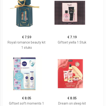
€ 7.59
€ 7.19
Royal romance beauty kit
Giftset yiella 1 Stuk
1 stuks
€ 8.05
€ 8.05
Giftset soft moments 1
Dream on sleep kit