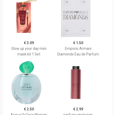
€ 3.09
€ 1.50
Glow up your day mini
Emporio Armani
mask kit 1 Set
Diamonds Eau de Parfum
€ 2.50
€ 2.99
Acqua Di Gioia Woman
parfum verstuiver