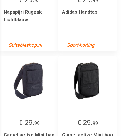
95
99
Napapijri Rugzak
Adidas Handtas -
Lichtblauw
Suitableshop.nl
Sport-korting
€ 29.
€ 29.
99
99
Camel active Mini-bag
Camel active Mini-bag