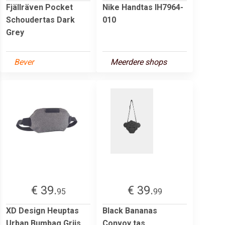
Fjällräven Pocket
Nike Handtas IH7964-
Schoudertas Dark
010
Grey
Bever
Meerdere shops
€ 39.
€ 39.
95
99
XD Design Heuptas
Black Bananas
Urban Bumbag Grijs
Convoy tas