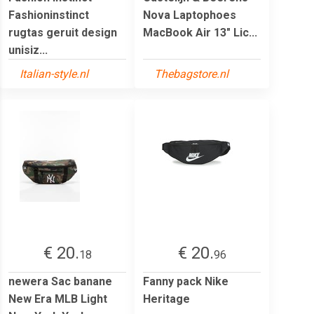
Fashioninstinct
Nova Laptophoes
rugtas geruit design
MacBook Air 13" Lic...
unisiz...
Italian-style.nl
Thebagstore.nl
€ 20.
€ 20.
18
96
newera Sac banane
Fanny pack Nike
New Era MLB Light
Heritage