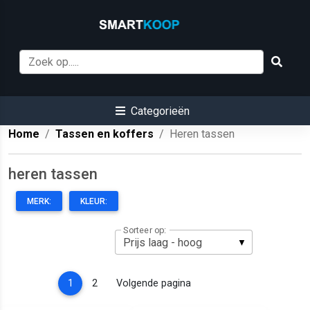
Categorieën
Home
Tassen en koffers
Heren tassen
heren tassen
MERK:
KLEUR:
Sorteer op:
(current)
1
2
Volgende pagina