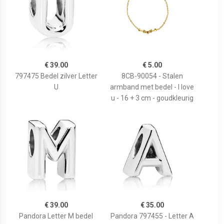
€ 39.00
€ 5.00
797475 Bedel zilver Letter
8CB-90054 - Stalen
U
armband met bedel - I love
u - 16 + 3 cm - goudkleurig
€ 39.00
€ 35.00
Pandora Letter M bedel
Pandora 797455 - Letter A