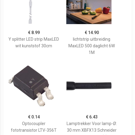
€ 8.99
€ 14.90
Y splitter LED strip MaxLED
lichtstrip uitbreiding
wit kunststof 30cm
MaxLED 500 daglicht 6W
1M
€ 0.14
€ 6.43
Optocoupler
Lamptrekker Voor lamp-Ø:
fototransistor LTV-356T
30 mm XBFX13 Schneider