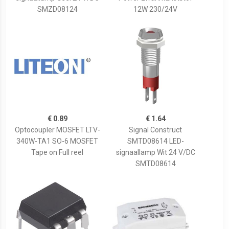
SMZD08124
12W 230/24V
€ 0.89
€ 1.64
Optocoupler MOSFET LTV-
Signal Construct
340W-TA1 SO-6 MOSFET
SMTD08614 LED-
Tape on Full reel
signaallamp Wit 24 V/DC
SMTD08614