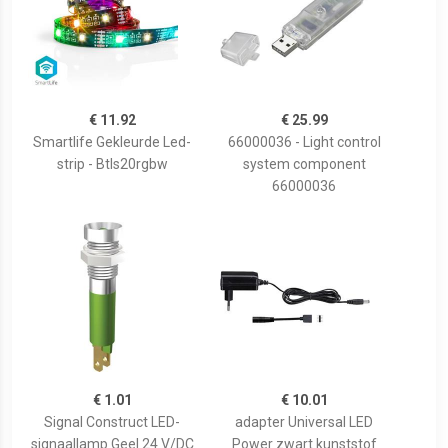
€ 11.92
€ 25.99
Smartlife Gekleurde Led-
66000036 - Light control
strip - Btls20rgbw
system component
66000036
€ 1.01
€ 10.01
Signal Construct LED-
adapter Universal LED
signaallamp Geel 24 V/DC
Power zwart kunststof