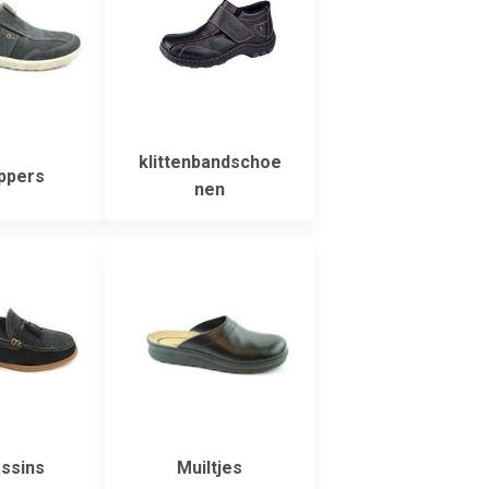
klittenbandschoe
ppers
nen
ssins
Muiltjes