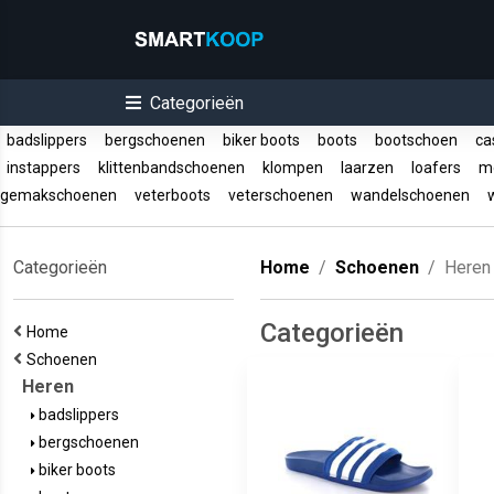
Categorieën
badslippers
bergschoenen
biker boots
boots
bootschoen
ca
instappers
klittenbandschoenen
klompen
laarzen
loafers
mo
gemakschoenen
veterboots
veterschoenen
wandelschoenen
w
Categorieën
Home
Schoenen
Heren
Categorieën
Home
Schoenen
Heren
badslippers
bergschoenen
biker boots