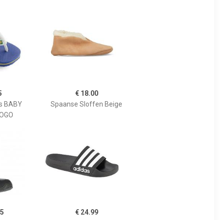
5
€ 18.00
rs BABY
Spaanse Sloffen Beige
LOGO
95
€ 24.99