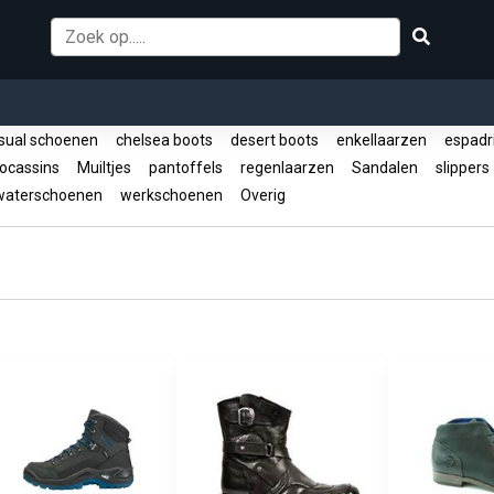
sual schoenen
chelsea boots
desert boots
enkellaarzen
espadri
cassins
Muiltjes
pantoffels
regenlaarzen
Sandalen
slipper
aterschoenen
werkschoenen
Overig