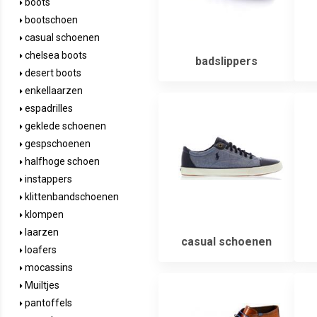
boots
bootschoen
casual schoenen
chelsea boots
badslippers
desert boots
enkellaarzen
espadrilles
geklede schoenen
gespschoenen
halfhoge schoen
instappers
klittenbandschoenen
klompen
laarzen
casual schoenen
loafers
mocassins
Muiltjes
pantoffels