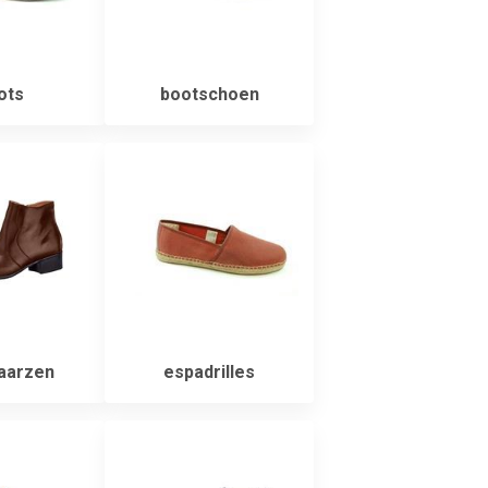
ots
bootschoen
aarzen
espadrilles