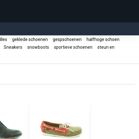
lles
geklede schoenen
gespschoenen
halfhoge schoen
s
Sneakers
snowboots
sportieve schoenen
steun en