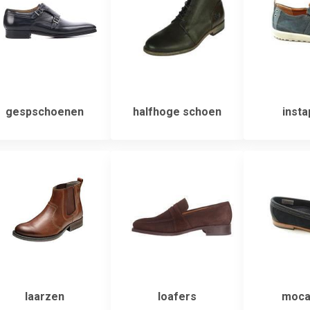
gespschoenen
halfhoge schoen
insta
laarzen
loafers
moca