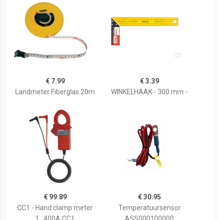
€ 7.99
€ 3.39
Landmeter Fiberglas 20m
WINKELHAAK - 300 mm -
€ 99.89
€ 30.95
CC1 - Hand clamp meter
Temperatuursensor
1...400A CC1
ASS000100000