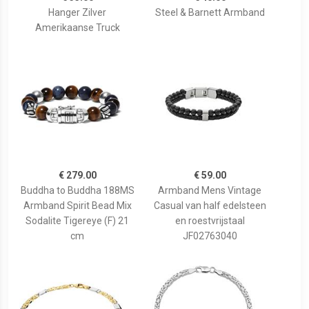
Hanger Zilver
Steel & Barnett Armband
Amerikaanse Truck
€ 279.00
€ 59.00
Buddha to Buddha 188MS
Armband Mens Vintage
Armband Spirit Bead Mix
Casual van half edelsteen
Sodalite Tigereye (F) 21
en roestvrijstaal
cm
JF02763040