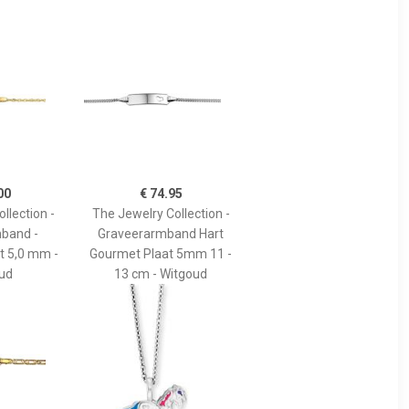
00
€ 74.95
llection -
The Jewelry Collection -
band -
Graveerarmband Hart
t 5,0 mm -
Gourmet Plaat 5mm 11 -
ud
13 cm - Witgoud