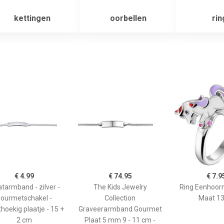
kettingen
oorbellen
rin
€ 4.99
€ 74.95
€ 7.9
atarmband - zilver -
The Kids Jewelry
Ring Eenhoorn 
ourmetschakel -
Collection
Maat 13
hoekig plaatje - 15 +
Graveerarmband Gourmet
2 cm
Plaat 5 mm 9 - 11 cm -