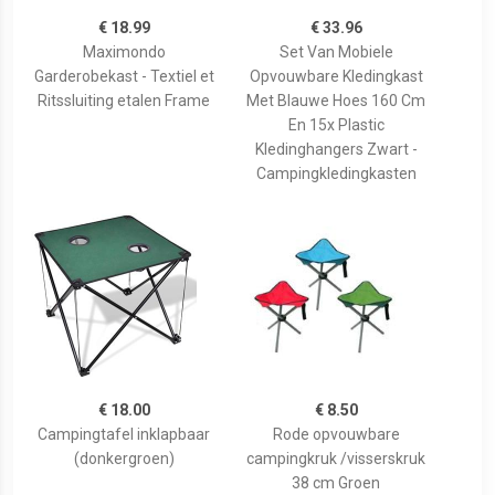
€ 18.99
€ 33.96
Maximondo
Set Van Mobiele
Garderobekast - Textiel et
Opvouwbare Kledingkast
Ritssluiting etalen Frame
Met Blauwe Hoes 160 Cm
En 15x Plastic
Kledinghangers Zwart -
Campingkledingkasten
€ 18.00
€ 8.50
Campingtafel inklapbaar
Rode opvouwbare
(donkergroen)
campingkruk /visserskruk
38 cm Groen