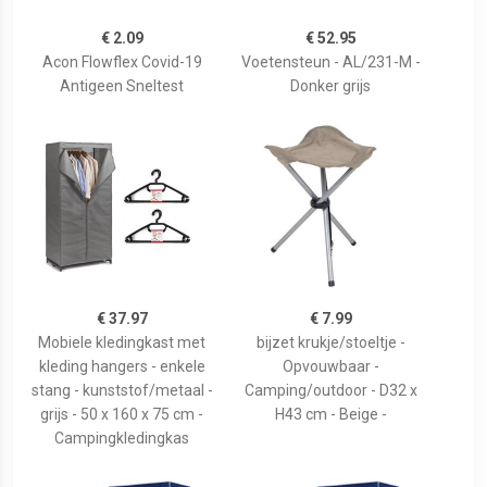
€ 2.09
€ 52.95
Acon Flowflex Covid-19
Voetensteun - AL/231-M -
Antigeen Sneltest
Donker grijs
€ 37.97
€ 7.99
Mobiele kledingkast met
bijzet krukje/stoeltje -
kleding hangers - enkele
Opvouwbaar -
stang - kunststof/metaal -
Camping/outdoor - D32 x
grijs - 50 x 160 x 75 cm -
H43 cm - Beige -
Campingkledingkas