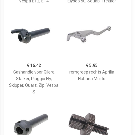
Vespa ET2, ET4
Elyseo 50, Squab, Trekker
€ 16.42
€ 5.95
Gashandle voor Gilera
remgreep rechts Aprilia
Stalker, Piaggio Fly,
Habana Mojito
Skipper, Quarz, Zip, Vespa
S