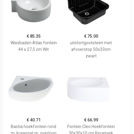
€ 85.35
€ 75.00
Wiesbaden Atlas fontein
uitstortgootsteen met
44 x 27,5 cm Wit
afvoerstop 50x33cm
zwart
€ 40.71
€ 66.99
Bastia hoekfontein rond
Fontein Cleo Hoekfontein
m. kraangat m. overloop
30x30x10 cm Keramiek