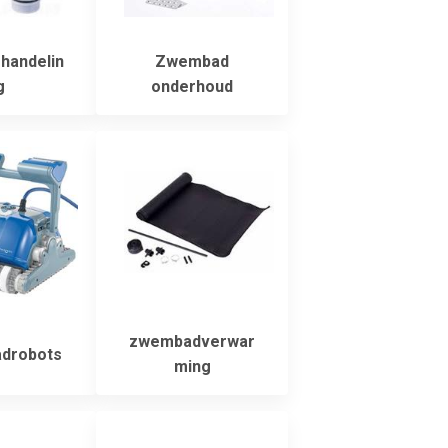
handelin
Zwembad
g
onderhoud
zwembadverwar
drobots
ming