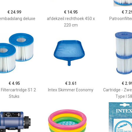
€ 24.99
€ 14.95
€ 7.2
mbadslang deluxe
afdekzeil rechthoek 450 x
Patroonfilte
220 cm
€ 4.95
€ 3.61
€ 2.9
Filtercartridge S1 2
Intex Skimmer Economy
Cartridge - Zw
Stuks
Type I 5