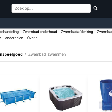
behandeling
Zwembad onderhoud
Zwembadafdekking
Zwembadf
en
onderdelen
Overig
enspeelgoed
Zwembad, zwemmen