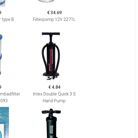
9
€ 34.69
r type B
Filterpomp 12V 2271L
9
€ 4.84
embadfilter
Intex Double Quick 3 S
8093
Hand Pump