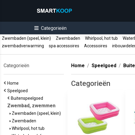
Categorieën
Zwembaden (speel, klein)
Zwembaden
Whirlpool, hot tub
Water
zwembadverwarming
spa accessoires
Accessoires
inbouwdel
Categorieën
Home
Speelgoed
Buit
Categorieën
Home
Speelgoed
Buitenspeelgoed
Zwembad, zwemmen
Zwembaden (speel, klein)
Zwembaden
Whirlpool, hot tub