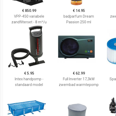
€ 850.99
€ 14.95
VPP-450 variabele
badparfum Dream
zwe
zandfilterset - 8 m³/u
Passion 250 ml
€ 5.95
€ 62.99
Intex handpomp -
Full Inverter 17,3kW
Spa 
standaard model
zwembad warmtepomp