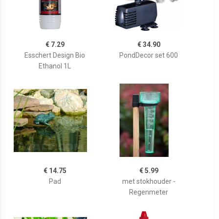
€ 7.29
€ 34.90
Esschert Design Bio
PondDecor set 600
Ethanol 1L
€ 14.75
€ 5.99
Pad
met stokhouder -
Regenmeter