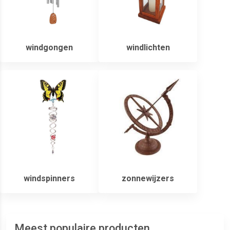
windgongen
windlichten
windspinners
zonnewijzers
Meest populaire producten