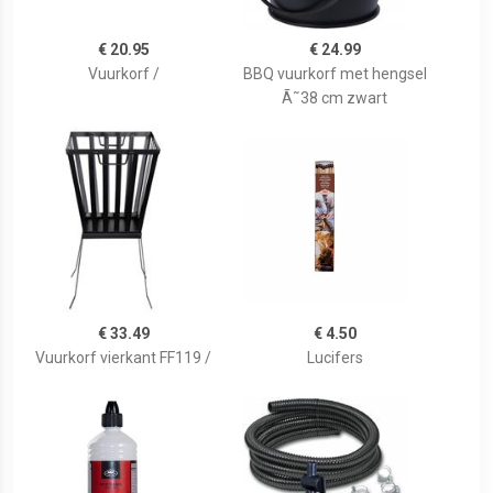
€ 20.95
€ 24.99
Vuurkorf /
BBQ vuurkorf met hengsel
Ã˜38 cm zwart
€ 33.49
€ 4.50
Vuurkorf vierkant FF119 /
Lucifers