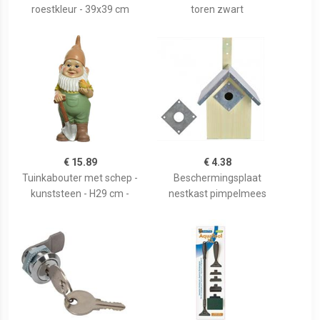
roestkleur - 39x39 cm
toren zwart
€ 15.89
€ 4.38
Tuinkabouter met schep -
Beschermingsplaat
kunststeen - H29 cm -
nestkast pimpelmees