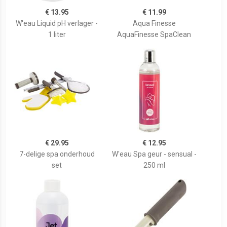
€ 13.95
€ 11.99
W'eau Liquid pH verlager -
Aqua Finesse
1 liter
AquaFinesse SpaClean
€ 29.95
€ 12.95
7-delige spa onderhoud
W'eau Spa geur - sensual -
set
250 ml