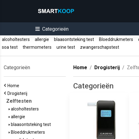
Categorieën
alcoholtesters
allergie
blaasontsteking test
Bloeddrukmeters
c
soa test
thermometers
urine test
zwangerschapstest
Categorieën
Home
Drogisterij
Zelft
Categorieën
Home
Drogisterij
Zelftesten
alcoholtesters
allergie
blaasontsteking test
Bloeddrukmeters