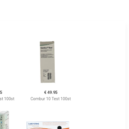
95
€ 49.95
st 100st
Combur 10 Test 100st