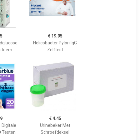
95
€ 19.95
edglucose
Helicobacter Pylori IgG
ysteem
Zelftest
99
€ 4.45
 Digitale
Urinebeker Met
0 Testen
Schroefdeksel