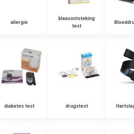
blaasontsteking
allergie
Bloeddr
test
diabetes test
drugstest
Hartsla