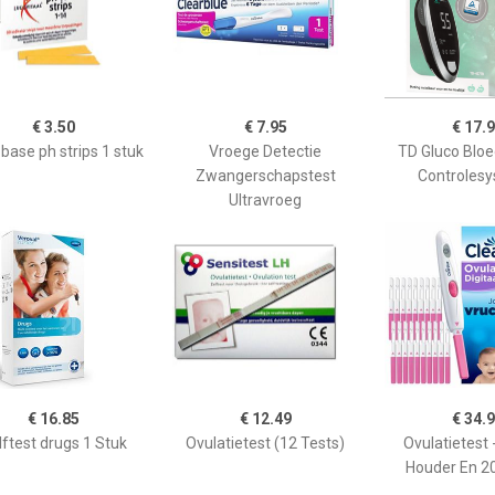
€ 3.50
€ 7.95
€ 17.
base ph strips 1 stuk
Vroege Detectie
TD Gluco Blo
Zwangerschapstest
Controles
Ultravroeg
€ 16.85
€ 12.49
€ 34.
lftest drugs 1 Stuk
Ovulatietest (12 Tests)
Ovulatietest -
Houder En 2