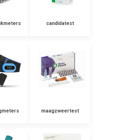
ukmeters
candidatest
gmeters
maagzweertest