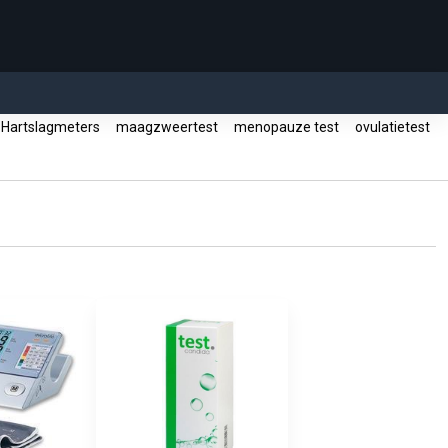
Hartslagmeters
maagzweertest
menopauze test
ovulatietest