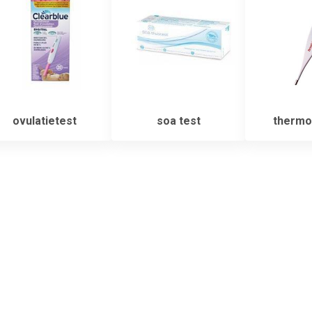
ovulatietest
soa test
thermo