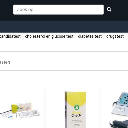
andidatest
cholesterol en glucose test
diabetes test
drugstest
esten