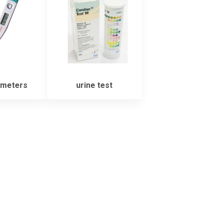
meters
urine test