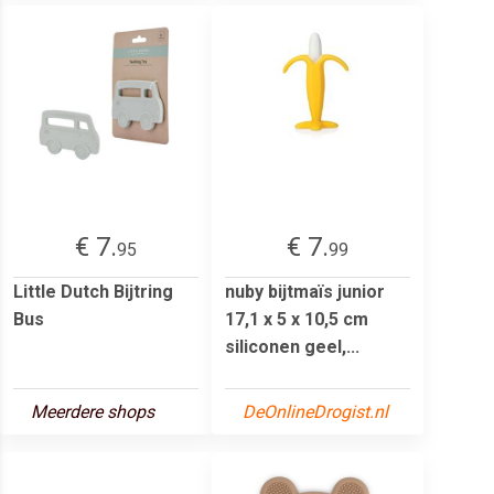
€ 7.
€ 7.
95
99
Little Dutch Bijtring
nuby bijtmaïs junior
Bus
17,1 x 5 x 10,5 cm
siliconen geel,...
Meerdere shops
DeOnlineDrogist.nl