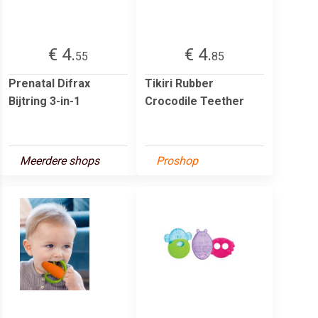
€ 4.
€ 4.
55
85
Prenatal Difrax
Tikiri Rubber
Bijtring 3-in-1
Crocodile Teether
Meerdere shops
Proshop