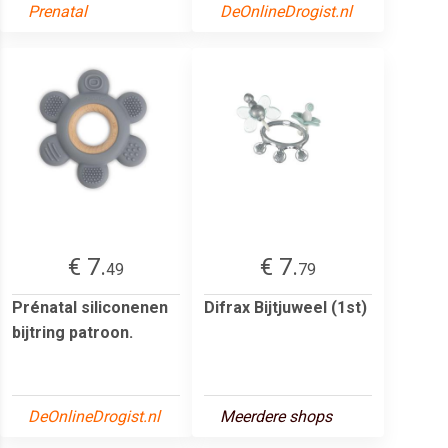
Prenatal
DeOnlineDrogist.nl
€ 7.
€ 7.
49
79
Prénatal siliconenen
Difrax Bijtjuweel (1st)
bijtring patroon.
DeOnlineDrogist.nl
Meerdere shops