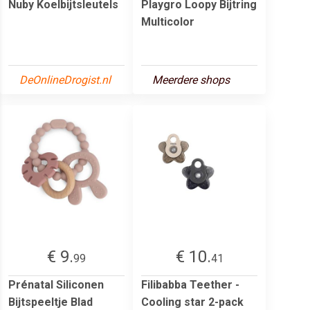
Nuby Koelbijtsleutels
Playgro Loopy Bijtring
Multicolor
DeOnlineDrogist.nl
Meerdere shops
€ 9.
€ 10.
99
41
Prénatal Siliconen
Filibabba Teether -
Bijtspeeltje Blad
Cooling star 2-pack