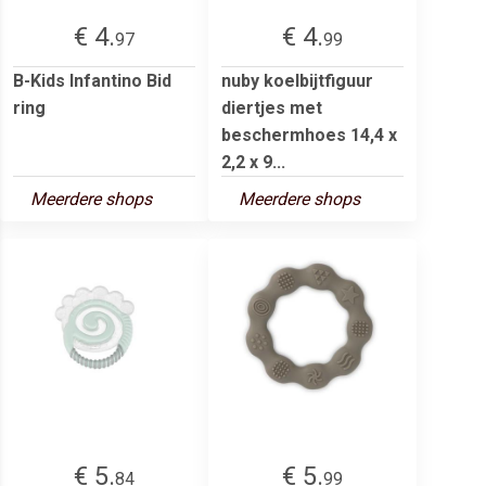
€ 4.
€ 4.
97
99
B-Kids Infantino Bid
nuby koelbijtfiguur
ring
diertjes met
beschermhoes 14,4 x
2,2 x 9...
Meerdere shops
Meerdere shops
€ 5.
€ 5.
84
99