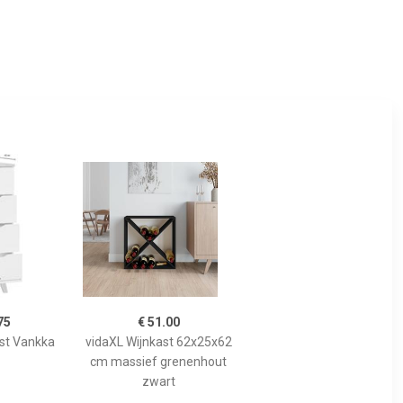
75
€ 51.00
st Vankka
vidaXL Wijnkast 62x25x62
cm massief grenenhout
zwart