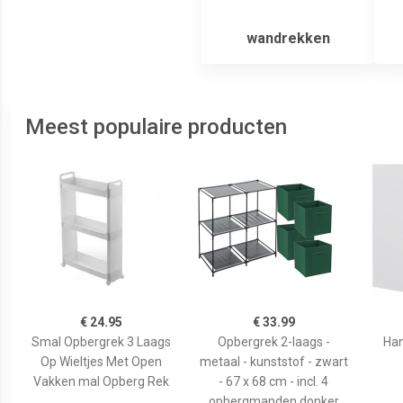
wandrekken
Meest populaire producten
€ 24.95
€ 33.99
Smal Opbergrek 3 Laags
Opbergrek 2-laags -
Han
Op Wieltjes Met Open
metaal - kunststof - zwart
Vakken mal Opberg Rek
- 67 x 68 cm - incl. 4
opbergmanden donker