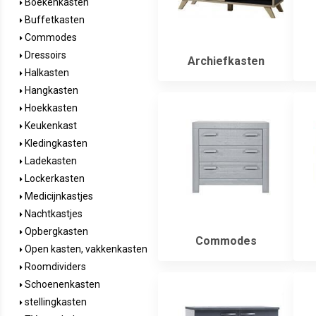
Boekenkasten
Buffetkasten
Commodes
Dressoirs
Archiefkasten
Halkasten
Hangkasten
Hoekkasten
Keukenkast
Kledingkasten
Ladekasten
Lockerkasten
Medicijnkastjes
Nachtkastjes
Opbergkasten
Commodes
Open kasten, vakkenkasten
Roomdividers
Schoenenkasten
stellingkasten