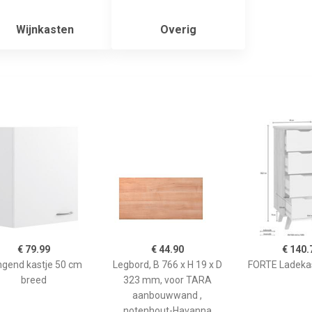
Wijnkasten
Overig
€ 79.99
€ 44.90
€ 140.
gend kastje 50 cm
Legbord, B 766 x H 19 x D
FORTE Ladeka
breed
323 mm, voor TARA
aanbouwwand ,
notenhout-Havanna