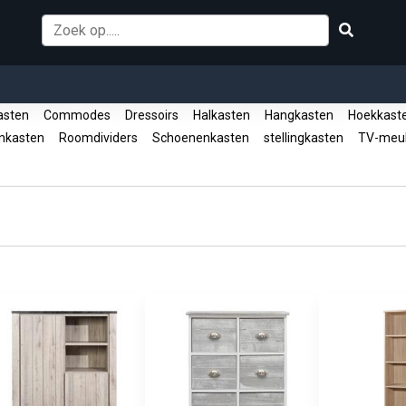
asten
Commodes
Dressoirs
Halkasten
Hangkasten
Hoekkast
enkasten
Roomdividers
Schoenenkasten
stellingkasten
TV-meu