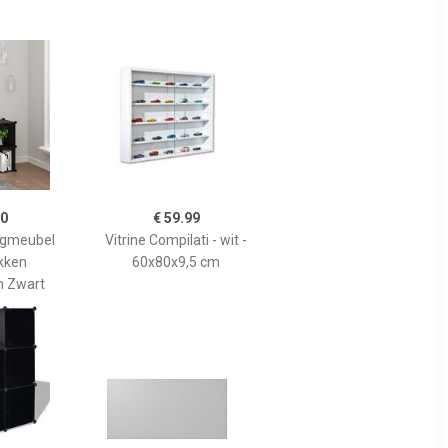
00
€ 59.99
rgmeubel
Vitrine Compilati - wit -
kken
60x80x9,5 cm
n Zwart