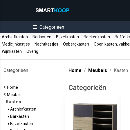
Categorieën
Archiefkasten
Barkasten
Bijzetkasten
Boekenkasten
Buffetk
Medicijnkastjes
Nachtkastjes
Opbergkasten
Open kasten, vakk
Wijnkasten
Overig
Categorieën
Home
Meubels
Kasten
Categorieën
Home
Meubels
Kasten
Archiefkasten
Barkasten
Bijzetkasten