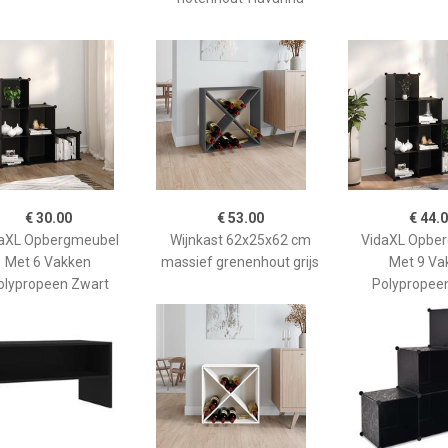
€ 30.00
€ 53.00
€ 44.
aXL Opbergmeubel
Wijnkast 62x25x62 cm
VidaXL Opbe
Met 6 Vakken
massief grenenhout grijs
Met 9 Va
olypropeen Zwart
Polypropee