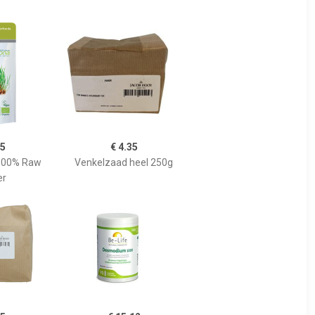
35
€ 4.35
100% Raw
Venkelzaad heel 250g
er