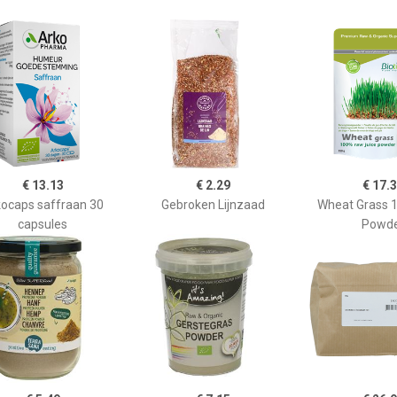
€ 13.13
€ 2.29
€ 17.
ocaps saffraan 30
Gebroken Lijnzaad
Wheat Grass 
capsules
Powd