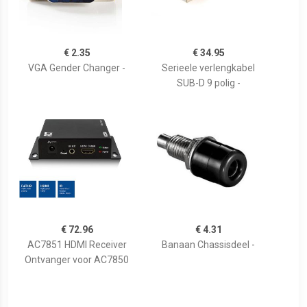
€ 2.35
€ 34.95
VGA Gender Changer -
Serieele verlengkabel
SUB-D 9 polig -
€ 72.96
€ 4.31
AC7851 HDMI Receiver
Banaan Chassisdeel -
Ontvanger voor AC7850