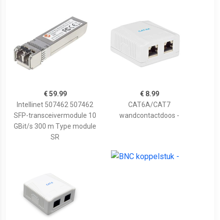
€ 59.99
€ 8.99
Intellinet 507462 507462
CAT6A/CAT7
SFP-transceivermodule 10
wandcontactdoos -
GBit/s 300 m Type module
SR