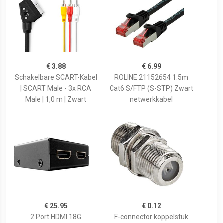
€ 3.88
€ 6.99
Schakelbare SCART-Kabel
ROLINE 21152654 1.5m
| SCART Male - 3x RCA
Cat6 S/FTP (S-STP) Zwart
Male | 1,0 m | Zwart
netwerkkabel
€ 25.95
€ 0.12
2 Port HDMI 18G
F-connector koppelstuk