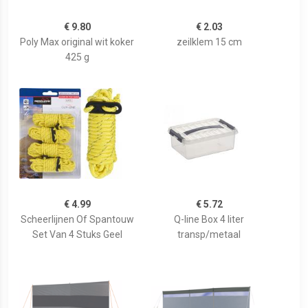
€ 9.80
€ 2.03
Poly Max original wit koker
zeilklem 15 cm
425 g
€ 4.99
€ 5.72
Scheerlijnen Of Spantouw
Q-line Box 4 liter
Set Van 4 Stuks Geel
transp/metaal