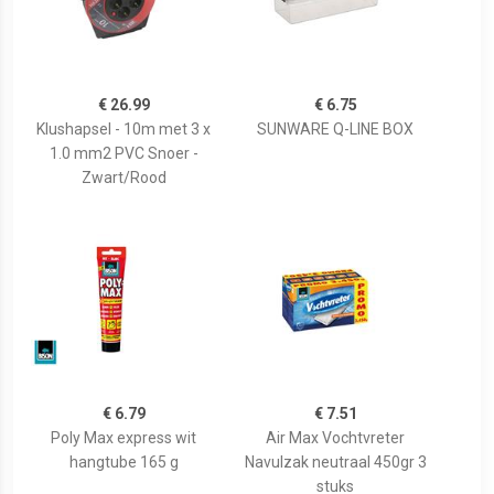
€ 26.99
€ 6.75
Klushapsel - 10m met 3 x
SUNWARE Q-LINE BOX
1.0 mm2 PVC Snoer -
Zwart/Rood
€ 6.79
€ 7.51
Poly Max express wit
Air Max Vochtvreter
hangtube 165 g
Navulzak neutraal 450gr 3
stuks