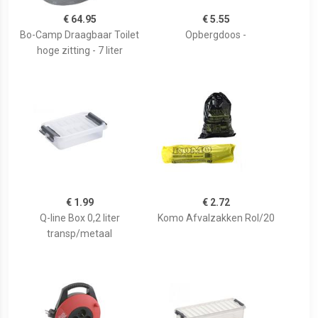
€ 64.95
€ 5.55
Bo-Camp Draagbaar Toilet
Opbergdoos -
hoge zitting - 7 liter
€ 1.99
€ 2.72
Q-line Box 0,2 liter
Komo Afvalzakken Rol/20
transp/metaal