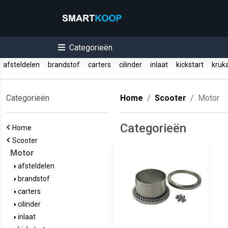
Categorieën
afsteldelen
brandstof
carters
cilinder
inlaat
kickstart
kruk
Categorieën
Home
Scooter
Motor
Categorieën
Home
Scooter
Motor
afsteldelen
brandstof
carters
cilinder
inlaat