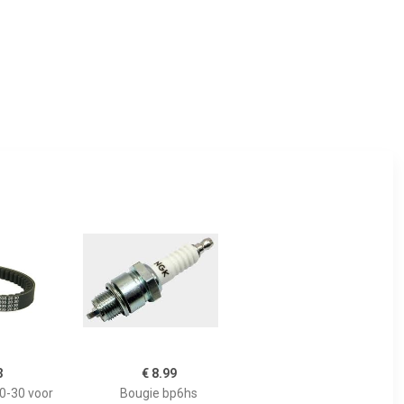
3
€ 8.99
0-30 voor
Bougie bp6hs