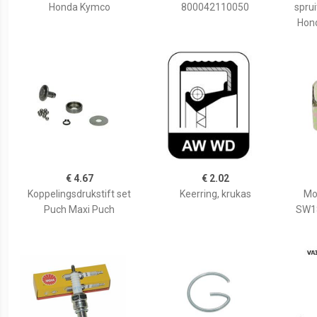
Honda Kymco
800042110050
sprui
Hon
€ 4.67
€ 2.02
Koppelingsdrukstift set
Keerring, krukas
Mo
Puch Maxi Puch
SW18