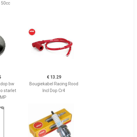
150cc
5
€ 13.29
kdop bw
Bougiekabel Racing Rood
 starlet
Incl Dop Cr4
DMP