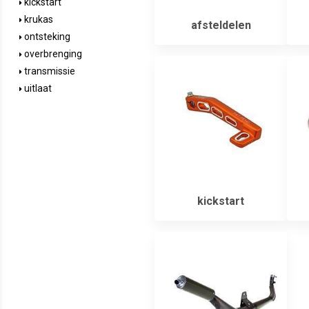
kickstart
krukas
afsteldelen
ontsteking
overbrenging
transmissie
uitlaat
kickstart