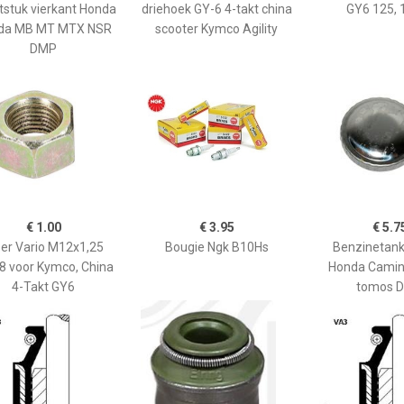
tstuk vierkant Honda
driehoek GY-6 4-takt china
GY6 125, 
da MB MT MTX NSR
scooter Kymco Agility
DMP
€ 1.00
€ 3.95
€ 5.7
er Vario M12x1,25
Bougie Ngk B10Hs
Benzinetan
 voor Kymco, China
Honda Camino
4-Takt GY6
tomos 