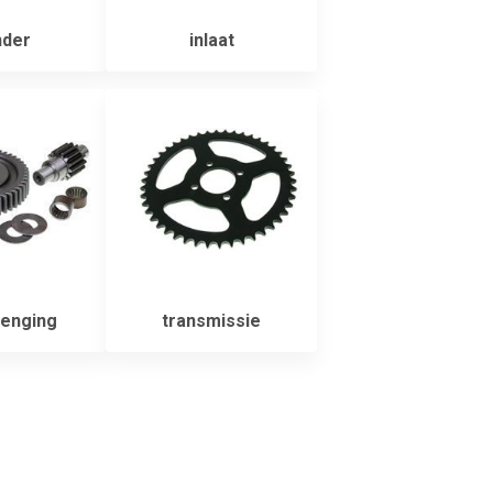
nder
inlaat
enging
transmissie