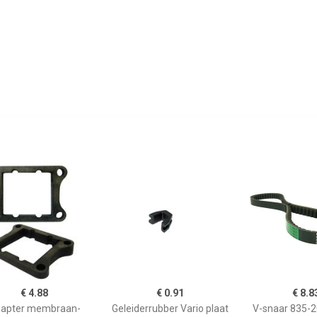
€ 4.88
€ 0.91
€ 8.8
apter membraan-
Geleiderrubber Vario plaat
V-snaar 835-2