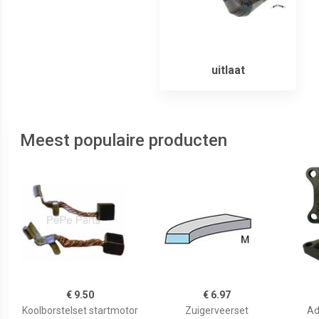
uitlaat
Meest populaire producten
€ 9.50
€ 6.97
Koolborstelset startmotor
Zuigerveerset
Ad