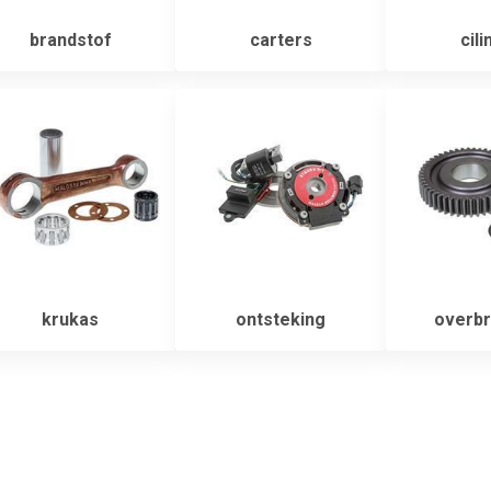
brandstof
carters
cili
krukas
ontsteking
overbr