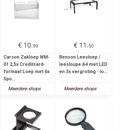
€ 10.
€ 11.
99
50
Carson Zakloep WM-
Benson Leesloep /
01 2,5x Creditcard-
leesloupe A4 met LED
formaat Loep met 6x
en 3x vergroting - lo...
Spo...
Meerdere shops
Meerdere shops