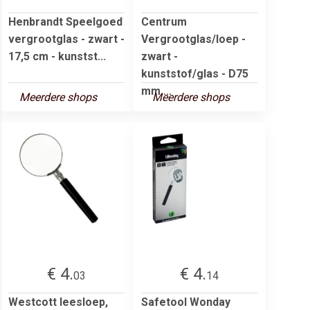
Henbrandt Speelgoed
Centrum
vergrootglas - zwart -
Vergrootglas/loep -
17,5 cm - kunstst...
zwart -
kunststof/glas - D75
mm ...
Meerdere shops
Meerdere shops
€ 4.
€ 4.
03
14
Westcott leesloep,
Safetool Wonday