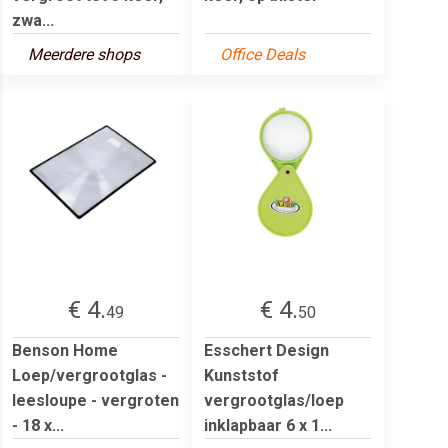
zwa...
Meerdere shops
Office Deals
€ 4.
€ 4.
49
50
Benson Home
Esschert Design
Loep/vergrootglas -
Kunststof
leesloupe - vergroten
vergrootglas/loep
- 18 x...
inklapbaar 6 x 1...